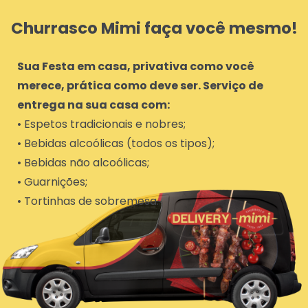
Churrasco Mimi faça você mesmo!
Sua Festa em casa, privativa como você
merece, prática como deve ser. Serviço de
entrega na sua casa com:
• Espetos tradicionais e nobres;
• Bebidas alcoólicas (todos os tipos);
• Bebidas não alcoólicas;
• Guarnições;
• Tortinhas de sobremesa.