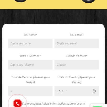
Seu nome*
Seu e-mail*
DDD + Telefone*
Cidade da festa*
Total de Pessoas (Apenas para
Data do Evento (Apenas para
Festas)
Festas)
Sua mensagem / Mais informações sobre o evento