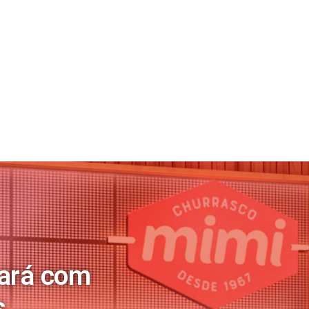
tará com
s