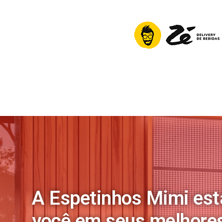
A Espetinhos Mimi es
você em seus melhore