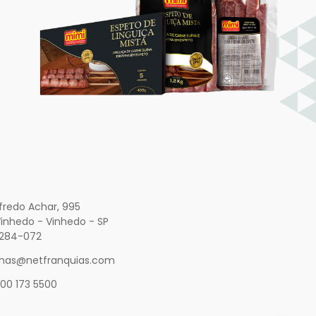
lfredo Achar, 995
inhedo - Vinhedo - SP
3284-072
nas@netfranquias.com
00 173 5500