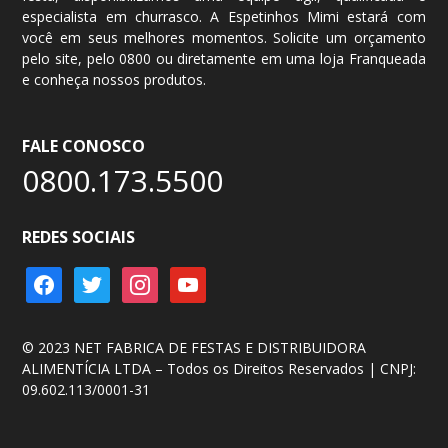
especialista em churrasco. A Espetinhos Mimi estará com
você em seus melhores momentos. Solicite um
orçamento
Mais informações
Saiba como chegar
pelo site, pelo
0800
ou diretamente em uma loja Franqueada
e conheça nossos produtos.
Mimi Express Penha
Av. Condessa Elizabeth de Robiano, 5500
FALE CONOSCO
Jardim America da Penha
São Paulo 03704-900
0800.173.5500
Telefone
: (11) 2289-1687
Funcionamento
: Seg a Sáb: 11h às 22h - Dom: 11h às 16h
REDES SOCIAIS
Email
: penhaquiosque@espetinhosmimi.com.br
facebook
twitter
instagram
youtube
Mais informações
Saiba como chegar
© 2023 NET FABRICA DE FESTAS E DISTRIBUIDORA
Mimi Carrefour São Caetano do Sul
ALIMENTÍCIA LTDA – Todos os Direitos Reservados | CNPJ:
Rua Aquidaban, 301
09.602.113/0001-31
Bairro Fundação
São Caetano do Sul 09520-180