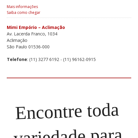
Mais informações
Saiba como chegar
Mimi Empório – Aclimação
Av. Lacerda Franco, 1034
Aclimação
São Paulo 01536-000
Telefone
: (11) 3277 6192 - (11) 96162-0915
Funcionamento
: Seg a Sex: 09h às 18h - Sábado das 9:00
às 17 h - Dom e Feriados: 09h às 13h
Email
: aclimacao@espetinhosmimi.com.br
Mais informações
Saiba como chegar
Encontre toda
Empório Mimi Moema
Av. Jamaris, 310
Moema
variedade para
São Paulo 04078-000