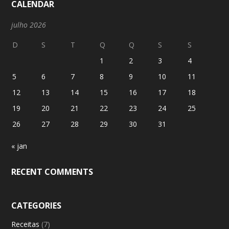
CALENDAR
Telefone
: 11-4318-3074
Funcionamento
: Segunda a domingo: 11:00 as 19:30
julho 2026
Email
: saocaetanoquiosque@espetinhosmimi.com.br
D
S
T
Q
Q
S
S
Mais informações
1
2
3
4
Saiba como chegar
5
6
7
8
9
10
11
Beach Arena Real Parque
12
13
14
15
16
17
18
Rua Dauro Cavallaro, 121
Morumbi
19
20
21
22
23
24
25
São Paulo 05686-040
26
27
28
29
30
31
Telefone
: (11) 95473-4035 (Somente WhatsApp)
« jan
Funcionamento
: (11) 98226-3005
Mais informações
RECENT COMMENTS
Saiba como chegar
Mimi Express São Bernardo do Campo (Extra)
CATEGORIES
Rua Garcia Lorca, 301
Receitas
(7)
Extra Anchieta, Paulicéia