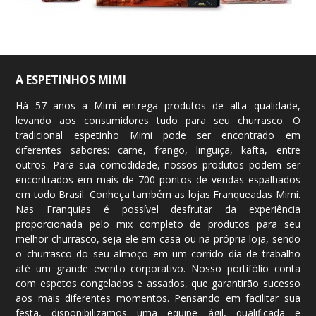
Mimi Empório – Penha
Rua Rodovalho Junior, 198
Penha
São Paulo 03605-000
A ESPETINHOS MIMI
Telefone
: (11) 2647 1466
Funcionamento
: Ter a Sáb: 09h às 18h - Dom e Feriados:
Há 57 anos a Mimi entrega produtos de alta qualidade,
09h às 13h
levando aos consumidores tudo para seu churrasco. O
Email
: penha@espetinhosmimi.com.br
tradicional espetinho Mimi pode ser encontrado em
diferentes sabores: carne, frango, linguiça, kafta, entre
Mais informações
outros. Para sua comodidade, nossos produtos podem ser
Saiba como chegar
encontrados em mais de 700
pontos de vendas
espalhados
em todo Brasil. Conheça também as lojas Franqueadas Mimi.
Nas Franquias é possível desfrutar da experiência
Mimi Express São Caetano do Sul (Extra)
proporcionada pelo mix completo de produtos para seu
Rua Senador Vergueiro, 428
melhor churrasco, seja ele em casa ou na própria loja, sendo
Centro
o churrasco do seu almoço em um corrido dia de trabalho
São Caetano do Sul 09521-320
até um grande evento corporativo. Nosso portifólio conta
Telefone
: (11) 4233-1265
com espetos congelados e assados, que garantirão sucesso
Funcionamento
: Seg a Sáb: 08h às 22h20
aos mais diferentes momentos. Pensando em facilitar sua
Email
: saocaetanoexpress@espetinhosmimi.com.br
festa, disponibilizamos uma equipe ágil, qualificada e