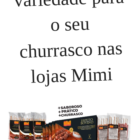
Telefone
: (11) 5051 8525 | (11) 5051 0148
Funcionamento
: Seg a Sáb: 9:00 as 17:00h- Dom das: 9:00
o seu
as 13:00hs
Email
: moema@espetinhosmimi.com.br
Mais informações
churrasco nas
Saiba como chegar
Empório Mimi – Bosque da Saúde
lojas Mimi
Rua Manoel Coelho da Silva, 302
Saúde
São Paulo 04137-000
Telefone
: (11) 5584 5803 | (11) 94059-2885
Funcionamento
: Seg Terça e Quarta: 10h às 15h Quinta
Sex e Sáb: 09h às 21h - Dom 09h às 14h
Email
: bosquedasaude@espetinhosmimi.com.br
Mais informações
Saiba como chegar