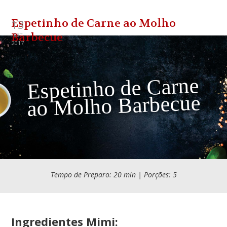
Espetinho de Carne ao Molho
13
Barbecue
SET
2017
Espetinho de Carne
ao Molho Barbecue
Tempo de Preparo: 20 min | Porções: 5
Ingredientes Mimi: