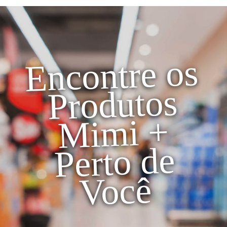
Encontre os
Produtos
Mimi +
Perto de
Você