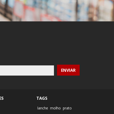
ES
TAGS
lanche
molho
prato