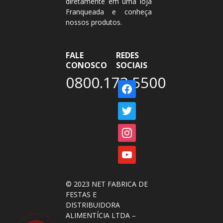
diretamente em uma loja
Franqueada e conheça
nossos produtos.
FALE
REDES
CONOSCO
SOCIAIS
0800.173.5500
facebook
twitter
instagram
youtube
© 2023 NET FABRICA DE
FESTAS E
DISTRIBUIDORA
ALIMENTÍCIA LTDA –