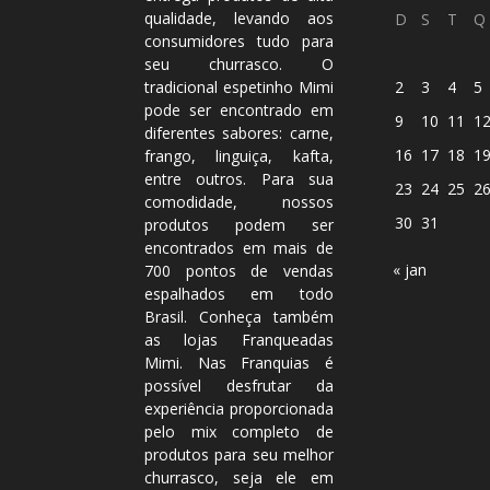
qualidade, levando aos
D
S
T
Q
consumidores tudo para
seu churrasco. O
tradicional espetinho Mimi
2
3
4
5
pode ser encontrado em
9
10
11
1
diferentes sabores: carne,
16
17
18
1
frango, linguiça, kafta,
entre outros. Para sua
23
24
25
2
comodidade, nossos
30
31
produtos podem ser
encontrados em mais de
« jan
700
pontos de vendas
espalhados em todo
Brasil. Conheça também
as lojas Franqueadas
Mimi. Nas Franquias é
possível desfrutar da
experiência proporcionada
pelo mix completo de
produtos para seu melhor
churrasco, seja ele em