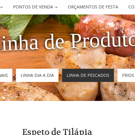
PONTOS DE VENDA
ORÇAMENTOS DE FESTA
CO
inha de Produt
NAIS
LINHA DIA A DIA
LINHA DE PESCADOS
FRIO
Espeto de Tilápia